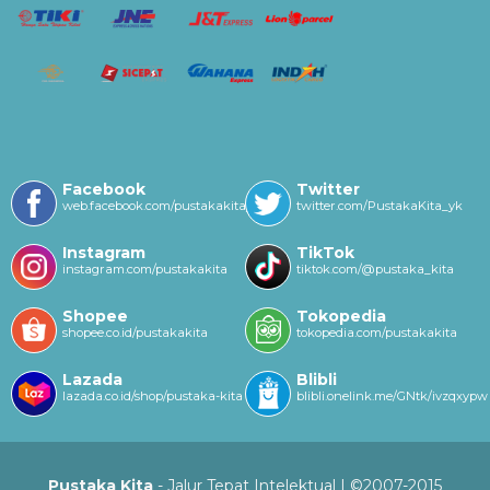
Facebook
Twitter
web.facebook.com/pustakakitayk/
twitter.com/PustakaKita_yk
Instagram
TikTok
instagram.com/pustakakita
tiktok.com/@pustaka_kita
Shopee
Tokopedia
shopee.co.id/pustakakita
tokopedia.com/pustakakita
Lazada
Blibli
lazada.co.id/shop/pustaka-kita
blibli.onelink.me/GNtk/ivzqxypw
Pustaka Kita
- Jalur Tepat Intelektual | ©2007-2015