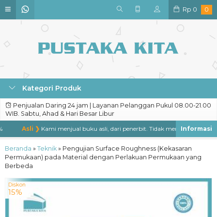
Rp
0
0
Kategori Produk
Penjualan Daring 24 jam | Layanan Pelanggan Pukul 08.00-21.00
WIB. Sabtu, Ahad & Hari Besar Libur
Asli ❯
Kami menjual buku asli, dari penerbit. Tidak menjual buku bajaka
Beranda
»
Teknik
»
Pengujian Surface Roughness (Kekasaran
Permukaan) pada Material dengan Perlakuan Permukaan yang
Berbeda
Diskon
15%