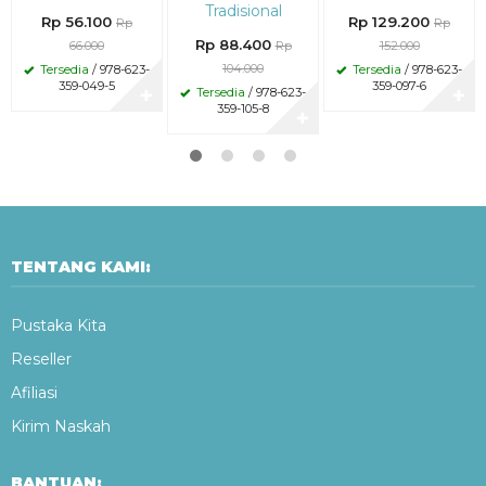
Tradisional
Rp 56.100
Rp 129.200
Rp
Rp
Rp 88.400
66.000
Rp
152.000
104.000
Tersedia
/ 978-623-
Tersedia
/ 978-623-
359-049-5
359-097-6
Tersedia
/ 978-623-
✚
✚
359-105-8
✚
TENTANG KAMI:
Pustaka Kita
Reseller
Afiliasi
Kirim Naskah
BANTUAN: