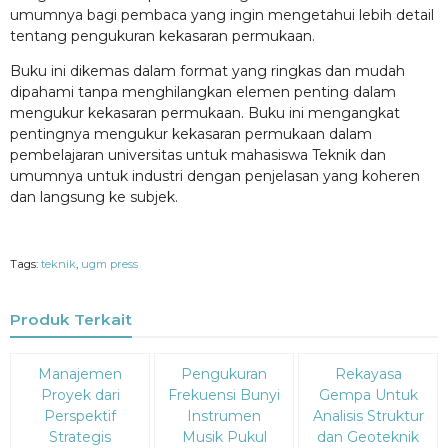
umumnya bagi pembaca yang ingin mengetahui lebih detail
tentang pengukuran kekasaran permukaan.
Buku ini dikemas dalam format yang ringkas dan mudah
dipahami tanpa menghilangkan elemen penting dalam
mengukur kekasaran permukaan. Buku ini mengangkat
pentingnya mengukur kekasaran permukaan dalam
pembelajaran universitas untuk mahasiswa Teknik dan
umumnya untuk industri dengan penjelasan yang koheren
dan langsung ke subjek.
Tags:
teknik
,
ugm press
Produk Terkait
Diskon
Diskon
Diskon
Manajemen
Pengukuran
Rekayasa
15%
15%
15%
Proyek dari
Frekuensi Bunyi
Gempa Untuk
Perspektif
Instrumen
Analisis Struktur
Strategis
Musik Pukul
dan Geoteknik