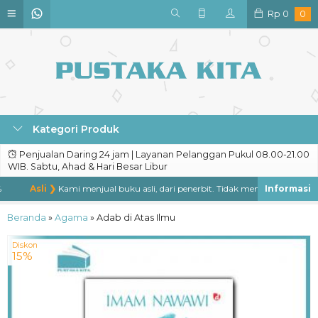
Rp
0
0
Kategori Produk
Penjualan Daring 24 jam | Layanan Pelanggan Pukul 08.00-21.00
WIB. Sabtu, Ahad & Hari Besar Libur
Asli ❯
Kami menjual buku asli, dari penerbit. Tidak menjual buku bajakan
Beranda
»
Agama
»
Adab di Atas Ilmu
Diskon
15%