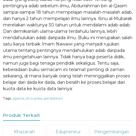
pentingnya adab sebelum ilmu, Abdurrahman bin al-Qasim
sampai-sampai 18 tahun mempelajari masalah-masalah adab,
dan hanya 2 tahun mempelajari ilmu lainnya. Ibnu al-Mubarak
merelakan waktunya 30 tahun untuk mendalami adab-adab.
Dan demikianlah ulama-ulama terdahulu lainnya, lebih
mendahulukan adab daripada ilmu. Buku ini merupakan salah
satu karya terbaik Imam Nawawi yang menjadi rujukan
utama tentang pentingnya mendahulukan adab daripada
ilmu pengetahuan lainnya. Tidak hanya bagi peserta didik,
namun juga bagi tenaga pendidik sekaligus. Tentu saja,
keberadaan buku semacam ini teramat penting di zaman
sekarang, di mana banyak orang telah meninggalkan proses
belajar dari dada ke dada, dan beralih ke proses belajar dari
kuota data ke kuota data lainnya.
Tags:
agama
,
diva press
,
pendidikan
Produk Terkait
Diskon
Diskon
Diskon
Khazanah
Edupreneur
Pengembangan
20%
15%
15%