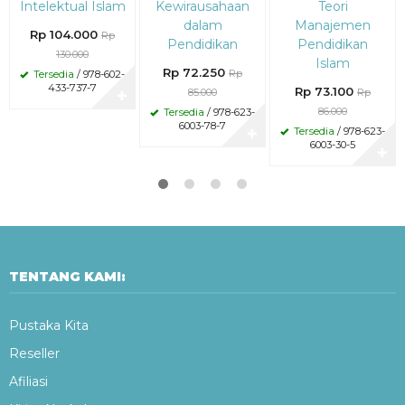
Intelektual Islam
Kewirausahaan
Teori
dalam
Manajemen
Rp 104.000
Rp
Pendidikan
Pendidikan
130.000
Islam
Rp 72.250
Rp
Tersedia
/ 978-602-
433-737-7
Rp 73.100
85.000
Rp
✚
86.000
Tersedia
/ 978-623-
6003-78-7
Tersedia
/ 978-623-
✚
6003-30-5
✚
TENTANG KAMI:
Pustaka Kita
Reseller
Afiliasi