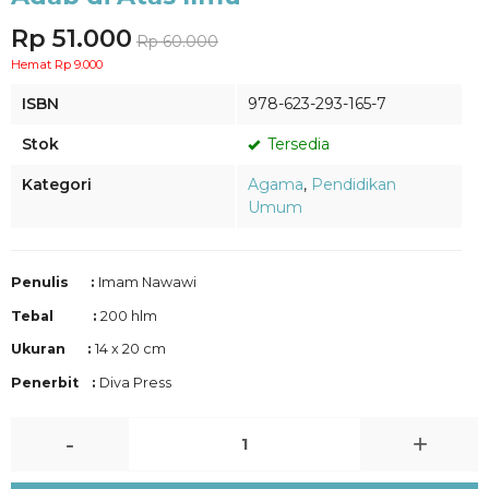
Rp 51.000
Rp 60.000
Hemat Rp 9.000
ISBN
978-623-293-165-7
Stok
Tersedia
Kategori
Agama
,
Pendidikan
Umum
Penulis :
Imam Nawawi
Tebal :
200 hlm
Ukuran :
14 x 20 cm
Penerbit :
Diva Press
-
+