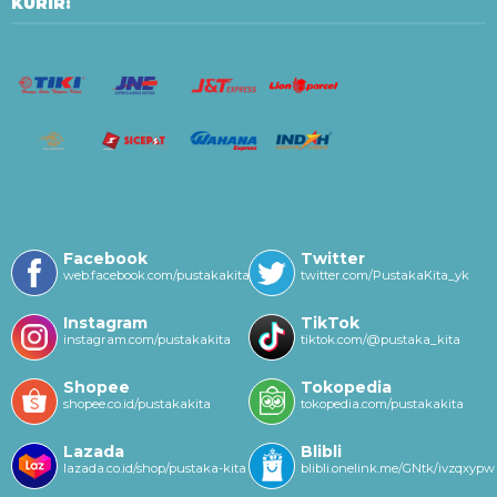
KURIR:
Facebook
Twitter
web.facebook.com/pustakakitayk/
twitter.com/PustakaKita_yk
Instagram
TikTok
instagram.com/pustakakita
tiktok.com/@pustaka_kita
Shopee
Tokopedia
shopee.co.id/pustakakita
tokopedia.com/pustakakita
Lazada
Blibli
lazada.co.id/shop/pustaka-kita
blibli.onelink.me/GNtk/ivzqxypw