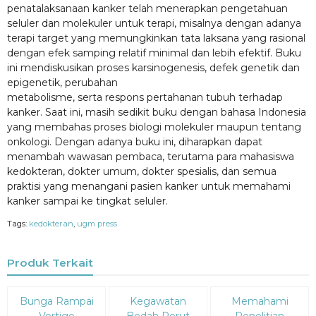
penatalaksanaan kanker telah menerapkan pengetahuan
seluler dan molekuler untuk terapi, misalnya dengan adanya
terapi target yang memungkinkan tata laksana yang rasional
dengan efek samping relatif minimal dan lebih efektif. Buku
ini mendiskusikan proses karsinogenesis, defek genetik dan
epigenetik, perubahan
metabolisme, serta respons pertahanan tubuh terhadap
kanker. Saat ini, masih sedikit buku dengan bahasa Indonesia
yang membahas proses biologi molekuler maupun tentang
onkologi. Dengan adanya buku ini, diharapkan dapat
menambah wawasan pembaca, terutama para mahasiswa
kedokteran, dokter umum, dokter spesialis, dan semua
praktisi yang menangani pasien kanker untuk memahami
kanker sampai ke tingkat seluler.
Tags:
kedokteran
,
ugm press
Produk Terkait
Diskon
Diskon
Diskon
Bunga Rampai
Kegawatan
Memahami
15%
15%
15%
Vertigo
Bedah Perut
Penelitian