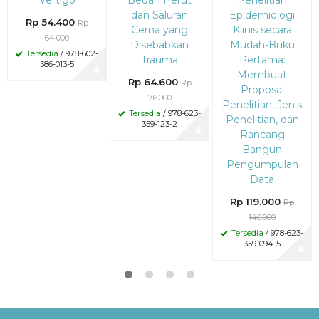
dan Saluran
Epidemiologi
Rp 54.400
Rp
Cerna yang
Klinis secara
64.000
Disebabkan
Mudah-Buku
Tersedia
/ 978-602-
Trauma
Pertama:
386-013-5
✚
Membuat
Rp 64.600
Rp
Proposal
76.000
Penelitian, Jenis
Tersedia
/ 978-623-
Penelitian, dan
359-123-2
✚
Rancang
Bangun
Pengumpulan
Data
Rp 119.000
Rp
140.000
Tersedia
/ 978-623-
359-094-5
✚