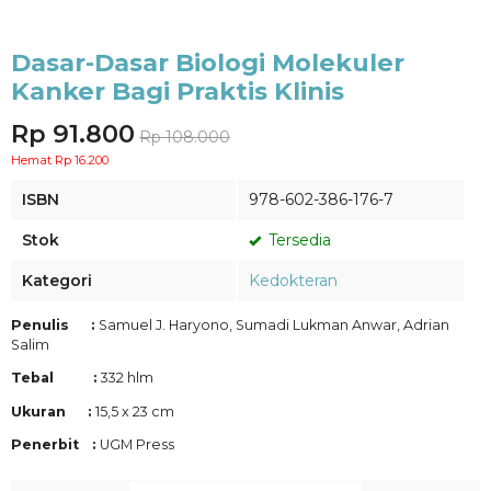
Dasar-Dasar Biologi Molekuler
Kanker Bagi Praktis Klinis
Rp 91.800
Rp 108.000
Hemat Rp 16.200
ISBN
978-602-386-176-7
Stok
Tersedia
Kategori
Kedokteran
Penulis :
Samuel J. Haryono, Sumadi Lukman Anwar, Adrian
Salim
Tebal :
332 hlm
Ukuran :
15,5 x 23 cm
Penerbit :
UGM Press