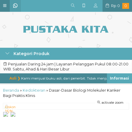
Rp
0
0
Kategori Produk
Penjualan Daring 24 jam | Layanan Pelanggan Pukul 08.00-21.00
WIB. Sabtu, Ahad & Hari Besar Libur
Asli ❯
Kami menjual buku asli, dari penerbit. Tidak menjual buku bajakan,
Beranda
»
Kedokteran
»
Dasar-Dasar Biologi Molekuler Kanker
Bagi Praktis Klinis
activate zoom
Diskon
15%