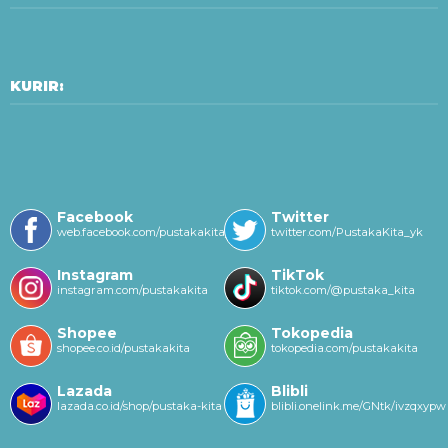
KURIR:
Facebook
Twitter
web.facebook.com/pustakakitayk/
twitter.com/PustakaKita_yk
Instagram
TikTok
instagram.com/pustakakita
tiktok.com/@pustaka_kita
Shopee
Tokopedia
shopee.co.id/pustakakita
tokopedia.com/pustakakita
Lazada
Blibli
lazada.co.id/shop/pustaka-kita
blibli.onelink.me/GNtk/ivzqxypw