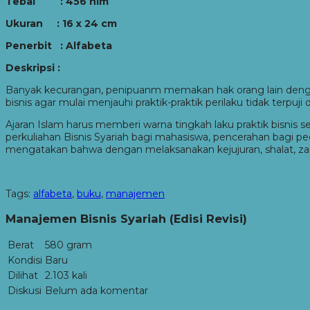
Tebal :
456
hlm
Ukuran : 16 x 24 cm
Penerbit : Alfabeta
Deskripsi :
Banyak kecurangan, penipuanm memakan hak orang lain dengan j
bisnis agar mulai menjauhi praktik-praktik perilaku tidak terpuji 
Ajaran Islam harus memberi warna tingkah laku praktik bisnis 
perkuliahan Bisnis Syariah bagi mahasiswa, pencerahan bagi 
mengatakan bahwa dengan melaksanakan kejujuran, shalat, zak
Tags:
alfabeta
,
buku
,
manajemen
Manajemen Bisnis Syariah (Edisi Revisi)
Berat
580 gram
Kondisi
Baru
Dilihat
2.103 kali
Diskusi
Belum ada komentar