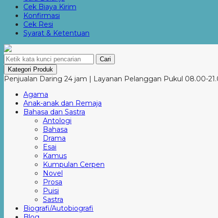
Cek Biaya Kirim
Konfirmasi
Cek Resi
Syarat & Ketentuan
Cari
Kategori Produk
Penjualan Daring 24 jam | Layanan Pelanggan Pukul 08.00-21.
Agama
Anak-anak dan Remaja
Bahasa dan Sastra
Antologi
Bahasa
Drama
Esai
Kamus
Kumpulan Cerpen
Novel
Prosa
Puisi
Sastra
Biografi/Autobiografi
Blog