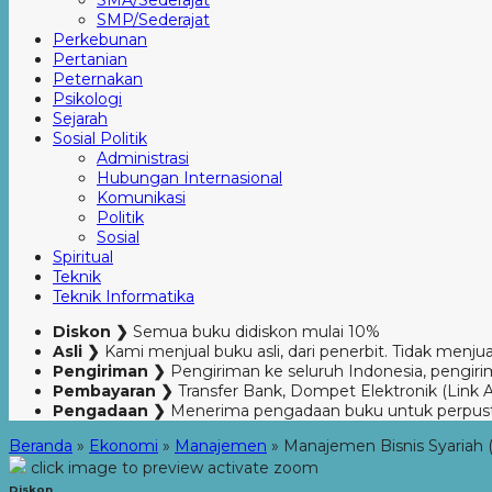
SMA/Sederajat
SMP/Sederajat
Perkebunan
Pertanian
Peternakan
Psikologi
Sejarah
Sosial Politik
Administrasi
Hubungan Internasional
Komunikasi
Politik
Sosial
Spiritual
Teknik
Teknik Informatika
Diskon ❯
Semua buku didiskon mulai 10%
Asli ❯
Kami menjual buku asli, dari penerbit. Tidak menjual
Pengiriman ❯
Pengiriman ke seluruh Indonesia, pengirim
Pembayaran ❯
Transfer Bank, Dompet Elektronik (Link 
Pengadaan ❯
Menerima pengadaan buku untuk perpus
Beranda
»
Ekonomi
»
Manajemen
»
Manajemen Bisnis Syariah (E
click image to preview
activate zoom
Diskon