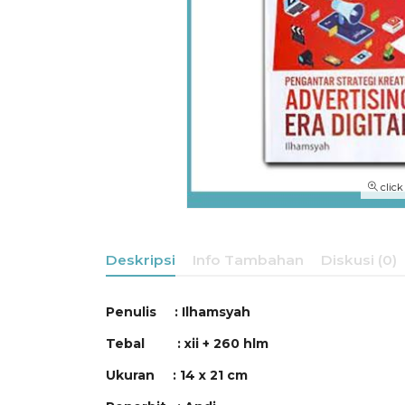
click
Deskripsi
Info Tambahan
Diskusi (0)
Penulis : Ilhamsyah
Tebal : xii + 260 hlm
Ukuran : 14 x 21 cm