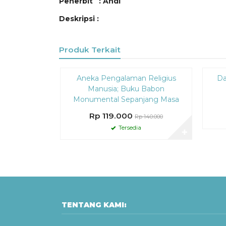
Penerbit : Andi
Deskripsi :
Produk Terkait
Diskon
Diskon
Aneka Pengalaman Religius
Da
15%
15%
Manusia; Buku Babon
Monumental Sepanjang Masa
Rp 119.000
Rp 140.000
Tersedia
✚
TENTANG KAMI: