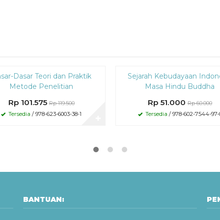
Diskon
sar-Dasar Teori dan Praktik
Sejarah Kebudayaan Indon
15%
Metode Penelitian
Masa Hindu Buddha
Rp 101.575
Rp 51.000
Rp 119.500
Rp 60.000
Tersedia
/ 978-623-6003-38-1
Tersedia
/ 978-602-7544-97-
✚
BANTUAN:
PE