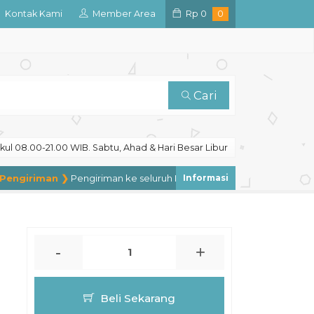
Kontak Kami
Member Area
Rp
0
0
Cari
ul 08.00-21.00 WIB. Sabtu, Ahad & Hari Besar Libur
ngiriman ❯
Pengiriman ke seluruh Indonesia, pengiriman ke luar neg
-
+
Beli Sekarang