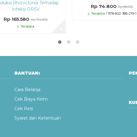
nduksi Rhizoctonia Terhadap
Rp 74.800
Rp 88.000
Infeksi ORSV
Tersedia
/ 978-602-386-219-1
Rp 165.580
Rp 194.800
Tersedia
✚
BANTUAN:
PE
Cara Belanja
Cek Biaya Kirim
KUR
Cek Resi
Syarat dan Ketentuan