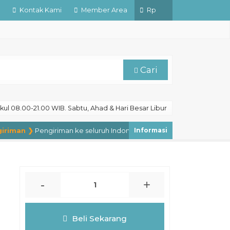
Kontak Kami
Member Area
Rp
Cari
ul 08.00-21.00 WIB. Sabtu, Ahad & Hari Besar Libur
iman ❯
Pengiriman ke seluruh Indonesia, pengiriman ke luar negeri s
-
+
Beli Sekarang