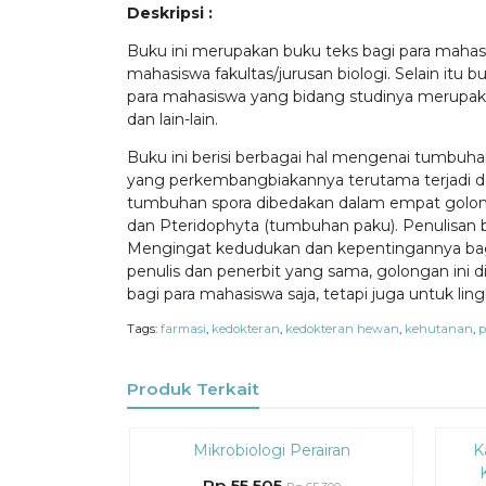
Deskripsi :
Buku ini merupakan buku teks bagi para mahasi
mahasiswa fakultas/jurusan biologi. Selain itu
para mahasiswa yang bidang studinya merupakan
dan lain-lain.
Buku ini berisi berbagai hal mengenai tumbu
yang perkembangbiakannya terutama terjadi de
tumbuhan spora dibedakan dalam empat golongan
dan Pteridophyta (tumbuhan paku). Penulisan b
Mengingat kedudukan dan kepentingannya bagi
penulis dan penerbit yang sama, golongan ini 
bagi para mahasiswa saja, tetapi juga untuk lin
Tags:
farmasi
,
kedokteran
,
kedokteran hewan
,
kehutanan
,
p
Produk Terkait
Diskon
Diskon
Mikrobiologi Perairan
K
15%
15%
Rp 55.505