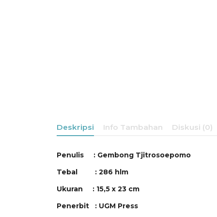
Deskripsi
Info Tambahan
Diskusi (0)
Penulis : Gembong Tjitrosoepomo
Tebal : 286 hlm
Ukuran : 15,5 x 23 cm
Penerbit : UGM Press