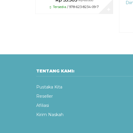
Rp 65.300
Dii
Tersedia
/ 978-623-8234-09-7
✚
TENTANG KAMI:
Pustaka Kita
Reseller
Afiliasi
Kirim Naskah