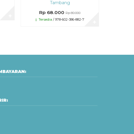
Tambang
Rp 
Rp 68.000
Rp 80.000
Tersed
✚
Tersedia
/ 978-602-386-882-7
✚
MBAYARAN:
IR: