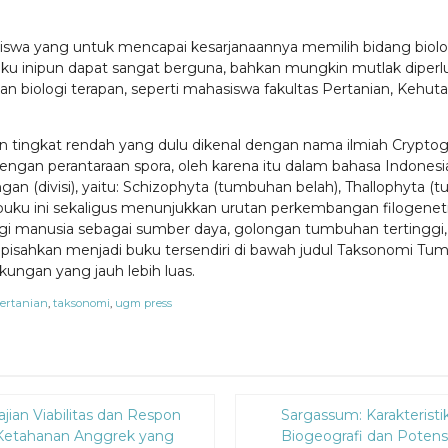
swa yang untuk mencapai kesarjanaannya memilih bidang biologi
 buku inipun dapat sangat berguna, bahkan mungkin mutlak diperl
 biologi terapan, seperti mahasiswa fakultas Pertanian, Kehut
han tingkat rendah yang dulu dikenal dengan nama ilmiah Cry
ngan perantaraan spora, oleh karena itu dalam bahasa Indonesi
 (divisi), yaitu: Schizophyta (tumbuhan belah), Thallophyta (
uku ini sekaligus menunjukkan urutan perkembangan filogenetik 
 manusia sebagai sumber daya, golongan tumbuhan tertinggi, y
dipisahkan menjadi buku tersendiri di bawah judul Taksonomi T
gkungan yang jauh lebih luas.
ertanian
,
taksonomi
,
ugm press
Diskon
ajian Viabilitas dan Respon
Sargassum: Karakteristi
15%
Ketahanan Anggrek yang
Biogeografi dan Potens