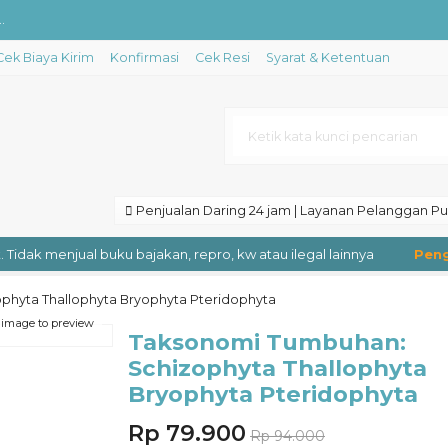
.
Cek Biaya Kirim
Konfirmasi
Cek Resi
Syarat & Ketentuan
...
tentik....
l....
..
Penjualan Daring 24 jam | Layanan Pelanggan Puk
ebat Sepanjang Sejarah....
idak menjual buku bajakan, repro, kw atau ilegal lainnya
Pengir
phyta Thallophyta Bryophyta Pteridophyta
....
 image to preview
Taksonomi Tumbuhan:
Schizophyta Thallophyta
Bryophyta Pteridophyta
Rp 79.900
Rp 94.000