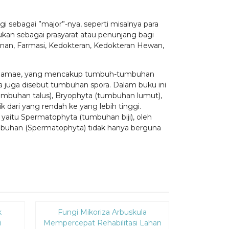
 sebagai ”major”-nya, seperti misalnya para
u­kan sebagai prasyarat atau penunjang bagi
anan, Farmasi, Kedokteran, Kedokteran Hewan,
pto­gamae, yang mencakup tumbuh-tumbuhan
a juga disebut tumbuhan spora. Dalam buku ini
tumbuhan talus), Bryophyta (tumbuhan lumut),
dari yang rendah ke yang lebih tinggi.
aitu Spermatophyta (tumbuhan biji), oleh
umbuhan (Spermatophyta) tidak hanya berguna
Diskon
Diskon
k
Fungi Mikoriza Arbuskula
Teknolog
15%
15%
i
Mempercepat Rehabilitasi Lahan
Laktat Ha